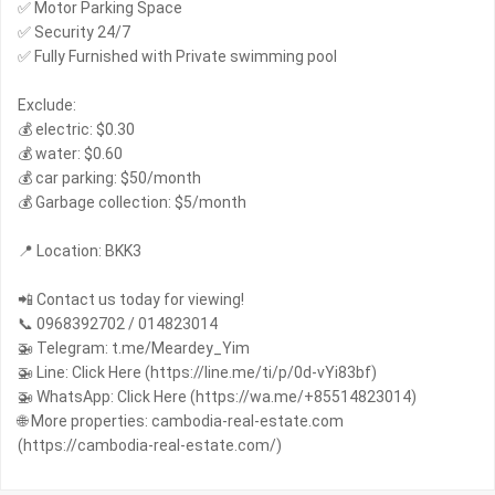
✅ Motor Parking Space
✅ Security 24/7
✅ Fully Furnished with Private swimming pool
Exclude:
💰 electric: $0.30
💰 water: $0.60
💰 car parking: $50/month
💰 Garbage collection: $5/month
📍 Location: BKK3
📲 Contact us today for viewing!
📞 0968392702 / 014823014
🚁 Telegram: t.me/Meardey_Yim
🚁 Line: Click Here (https://line.me/ti/p/0d-vYi83bf)
🚁 WhatsApp: Click Here (https://wa.me/+85514823014)
🌐 More properties: cambodia-real-estate.com
(https://cambodia-real-estate.com/)