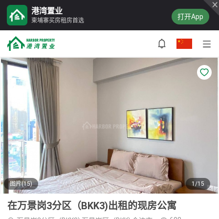
港湾置业
打开App
柬埔寨买房租房首选
图片(15)
1/15
在万景岗3分区（BKK3)出租的现房公寓