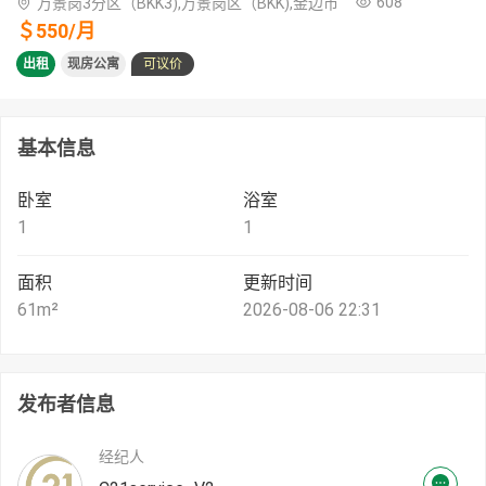
608
万景岗3分区（BKK3),万景岗区（BKK),金边市
＄
550
/
月
出租
现房公寓
可议价
基本信息
卧室
浴室
1
1
面积
更新时间
61
m²
2026-08-06 22:31
发布者信息
经纪人