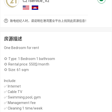
C21service_V2
致电经纪人时，请说明在港湾置业平台上找到此房源信息！
房源描述
One Bedroom for rent
🌻 Type: 1 Bedroom 1 bathroom
🌻 Rental price: 550$/month
🌻 Size: 61 sqm
Include:
✅ Internet
✅ Cable TV
✅ Swimming pool, gym
✅ Management fee
✅ Cleaning 1 time/week