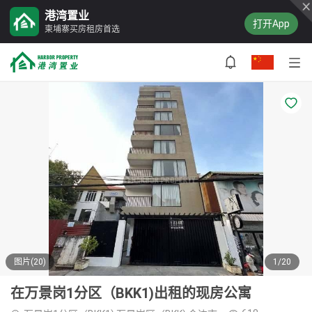
港湾置业
打开App
柬埔寨买房租房首选
图片(20)
1/20
在万景岗1分区（BKK1)出租的现房公寓