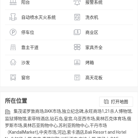
阳台
报警系统
自动喷水灭火系统
洗衣机
停车位
商业区
靠主干道
家具齐全
沙发
烤箱
窗帘
高天花板
所在位置
打开地图
集茂诺罗敦商场,BKK市场,独立纪念碑,永旺商场1,21杀人博物馆,
监狱博物馆,索菲特酒店,钻石岛,皇宫,乌亚西市场,奥林匹克体育场,俄
罗斯市场,奥林匹亚购物中心,苏利亚购物中心,干丹市场
（KandalMarket),中央市场,河边,索卡酒店,Bali Resort and Hotel