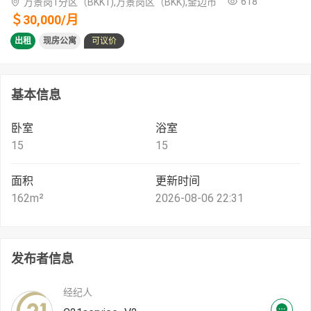
618
万景岗1分区（BKK1),万景岗区（BKK),金边市
＄
30,000
/
月
出租
现房公寓
可议价
基本信息
卧室
浴室
15
15
面积
更新时间
162
m²
2026-08-06 22:31
发布者信息
经纪人