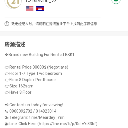
C21service_V2
致电经纪人时，请说明在港湾置业平台上找到此房源信息！
房源描述
🍀Brand new Building For Rent at BKK1
👉Rental Price 30000$ (Negotiate)
👉Floor 1-7 Type Two bedroom
👉Floor 8 Duplex Penthouse
👉Size:162sqm
👉Have 8 Floor
📲 Contact us today for viewing!
📞 0968392702 / 014823014
🚁 Telegram: t.me/Meardey_Yim
🚁 Line: Click Here (https://line.me/ti/p/0d-vYi83bf)