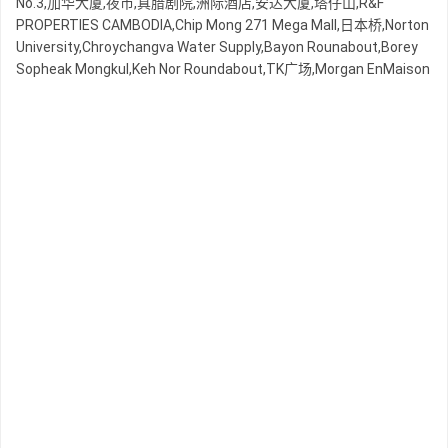
No.3,加华大厦,夜市,真腊剧院,洲际酒店,安达大厦,塔仔山,R&F
PROPERTIES CAMBODIA,Chip Mong 271 Mega Mall,日本桥,Norton
University,Chroychangva Water Supply,Bayon Rounabout,Borey
Sopheak Mongkul,Keh Nor Roundabout,TK广场,Morgan EnMaison