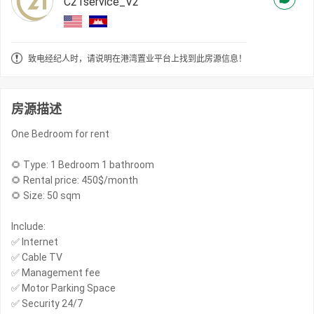
C21service_V2
致电经纪人时，请说明在港湾置业平台上找到此房源信息！
房源描述
One Bedroom for rent
🌻 Type: 1 Bedroom 1 bathroom
🌻 Rental price: 450$/month
🌻 Size: 50 sqm
Include:
✅ Internet
✅ Cable TV
✅ Management fee
✅ Motor Parking Space
✅ Security 24/7