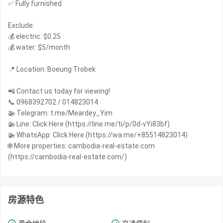
✅ Fully furnished
Exclude:
💰 electric: $0.25
💰 water: $5/month
📍 Location: Boeung Trobek
📲 Contact us today for viewing!
📞 0968392702 / 014823014
🚁 Telegram: t.me/Meardey_Yim
🚁 Line: Click Here (https://line.me/ti/p/0d-vYi83bf)
🚁 WhatsApp: Click Here (https://wa.me/+85514823014)
🌐 More properties: cambodia-real-estate.com
(https://cambodia-real-estate.com/)
房源特色