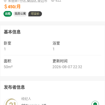
622
朱德奔1分区,桑园区,金边市
＄
450
/
月
出租
现房公寓
可议价
基本信息
卧室
浴室
1
1
面积
更新时间
50
m²
2026-08-07 22:32
发布者信息
经纪人