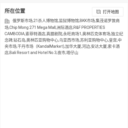
所在位置
打开地图
俄罗斯市场,21杀人博物馆,监狱博物馆,BKK市场,集茂诺罗敦商
场,Chip Mong 271 Mega Mall,洲际酒店,R&F PROPERTIES
CAMBODIA,索菲特酒店,真腊剧院,永旺商场1,奥林匹克体育场,独立纪
念碑,钻石岛,奥林匹亚购物中心,乌亚西市场,苏利亚购物中心,皇宫,中
央市场,干丹市场（KandalMarket),加华大厦,河边,安达大厦,索卡酒
店,Bali Resort and Hotel No.3,夜市,塔仔山