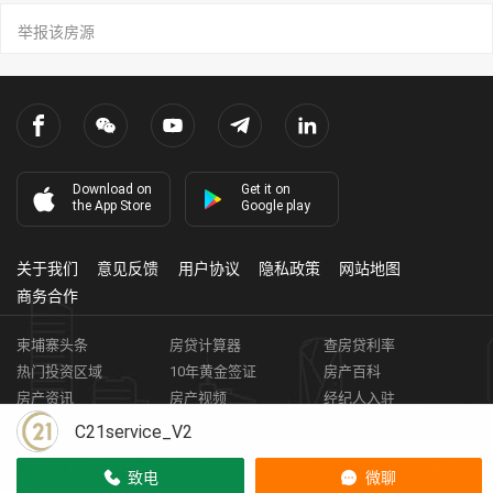
举报该房源
Download on
Get it on
the App Store
Google play
关于我们
意见反馈
用户协议
隐私政策
网站地图
商务合作
柬埔寨头条
房贷计算器
查房贷利率
热门投资区域
10年黄金签证
房产百科
房产资讯
房产视频
经纪人入驻
获取客资
柬埔寨房地产APP
C21service_V2
Copyright ©
2026
HARBOR PROPERTY CO., LTD.
房地产证编号: E-
致电
微聊
19-286