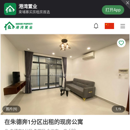
港湾置业
打开App
柬埔寨买房租房首选
图片(9)
1/9
在朱德奔1分区出租的现房公寓