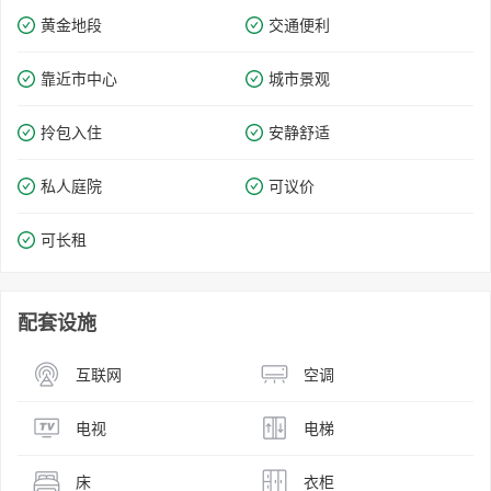
黄金地段
交通便利
靠近市中心
城市景观
拎包入住
安静舒适
私人庭院
可议价
可长租
配套设施
互联网
空调
电视
电梯
床
衣柜