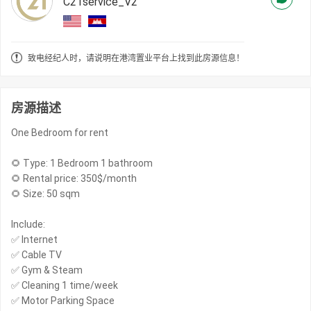
C21service_V2
致电经纪人时，请说明在港湾置业平台上找到此房源信息！
房源描述
One Bedroom for rent
🌻 Type: 1 Bedroom 1 bathroom
🌻 Rental price: 350$/month
🌻 Size: 50 sqm
Include:
✅ Internet
✅ Cable TV
✅ Gym & Steam
✅ Cleaning 1 time/week
✅ Motor Parking Space