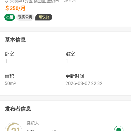
624
朱德奔1分区,桑园区,金边市
＄
350
/
月
出租
现房公寓
可议价
基本信息
卧室
浴室
1
1
面积
更新时间
50
m²
2026-08-07 22:32
发布者信息
经纪人