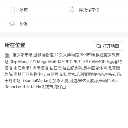
冰箱
摩托停车位
沙发
所在位置
打开地图
俄罗斯市场,监狱博物馆,21杀人博物馆,BKK市场,集茂诺罗敦商
场,Chip Mong 271 Mega Mall,R&F PROPERTIES CAMBODIA,索菲特
酒店,永旺商场1,洲际酒店,钻石岛,独立纪念碑,奥林匹克体育场,真腊
剧院,奥林匹亚购物中心,乌亚西市场,皇宫,苏利亚购物中心,中央市场,
干丹市场（KandalMarket),加华大厦,河边,安达大厦,索卡酒店,Bali
Resort and Hotel No.3,夜市,塔仔山