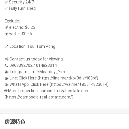
✅ Security 24/7
✅ Fully furnished
Exclude:
💰 electric: $0.25
💰 water: $0.55
📍 Location: Toul Tom Pong
📲 Contact us today for viewing!
📞 0968392702 / 014823014
🚁 Telegram: t.me/Meardey_Yim
🚁 Line: Click Here (https://line.me/ti/p/0d-vYi83bf)
🚁 WhatsApp: Click Here (https://wa.me/+85514823014)
🌐 More properties: cambodia-real-estate.com
(https://cambodia-real-estate.com/)
房源特色