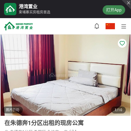
港湾置业
打开App
柬埔寨买房租房首选
图片(10)
1/10
在朱德奔1分区出租的现房公寓