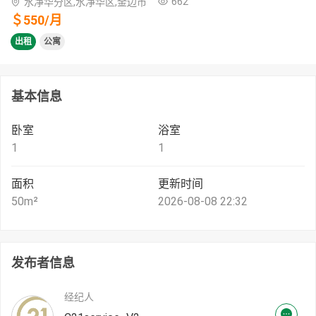
662
水净华分区,水净华区,金边市
＄
550
/
月
出租
公寓
基本信息
卧室
浴室
1
1
面积
更新时间
50
m²
2026-08-08 22:32
发布者信息
经纪人