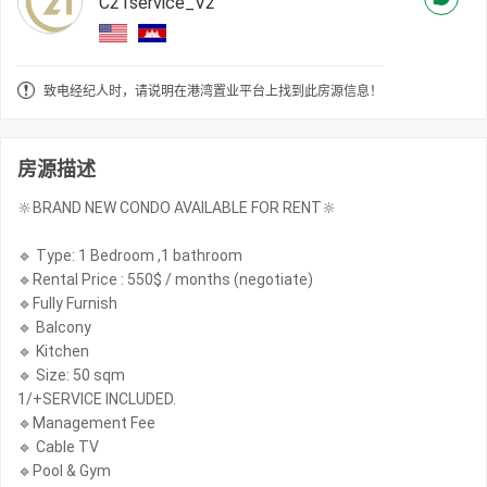
C21service_V2
致电经纪人时，请说明在港湾置业平台上找到此房源信息！
房源描述
🔆BRAND NEW CONDO AVAILABLE FOR RENT🔆
🔹 Type: 1 Bedroom ,1 bathroom
🔹Rental Price : 550$ / months (negotiate)
🔹Fully Furnish
🔹 Balcony
🔹 Kitchen
🔹 Size: 50 sqm
1/+SERVICE INCLUDED.
🔹Management Fee
🔹 Cable TV
🔹Pool & Gym