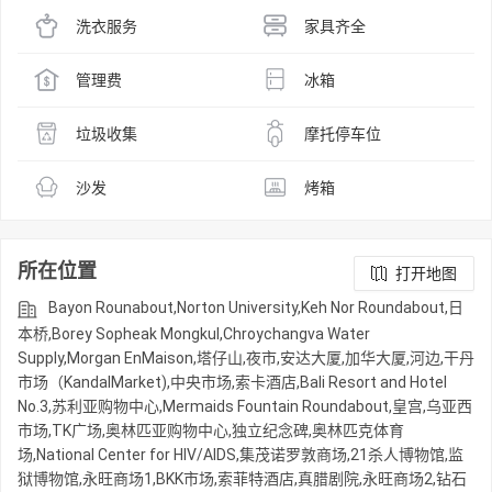
洗衣服务
家具齐全
管理费
冰箱
垃圾收集
摩托停车位
沙发
烤箱
所在位置
打开地图
Bayon Rounabout,Norton University,Keh Nor Roundabout,日
本桥,Borey Sopheak Mongkul,Chroychangva Water
Supply,Morgan EnMaison,塔仔山,夜市,安达大厦,加华大厦,河边,干丹
市场（KandalMarket),中央市场,索卡酒店,Bali Resort and Hotel
No.3,苏利亚购物中心,Mermaids Fountain Roundabout,皇宫,乌亚西
市场,TK广场,奥林匹亚购物中心,独立纪念碑,奥林匹克体育
场,National Center for HIV/AIDS,集茂诺罗敦商场,21杀人博物馆,监
狱博物馆,永旺商场1,BKK市场,索菲特酒店,真腊剧院,永旺商场2,钻石