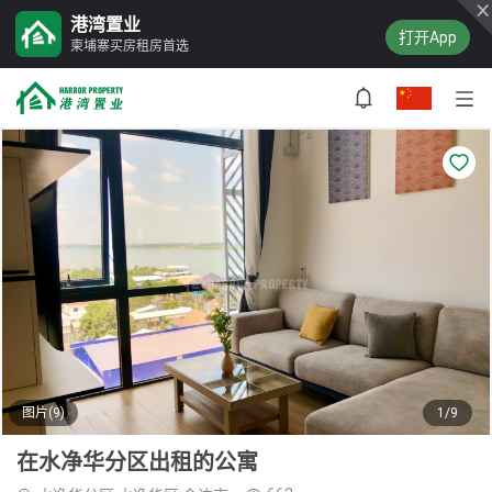
港湾置业
打开App
柬埔寨买房租房首选
图片(9)
1/9
在水净华分区出租的公寓