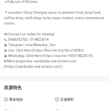
🔹Fully set of Kitchen
📍 Location: Chroy Chongva ,close to western food, local food,
coffee shop, cloth shop, lucky super market, many convenience
stores.
📲 Contact us today for viewing!
📞 0968392702 / 014823014
🚁 Telegram: t.me/Meardey_Yim
🚁 Line: Click Here (https://line.me/ti/p/0d-vYi83bf)
🚁 WhatsApp: Click Here (https://wa.me/+85514823014)
🌐 More properties: cambodia-real-estate.com
(https://cambodia-real-estate.com/)
房源特色
黄金地段
交通便利