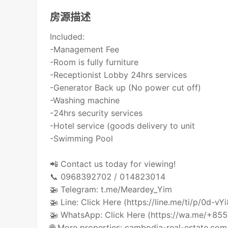
房源描述
Included:
-Management Fee
-Room is fully furniture
-Receptionist Lobby 24hrs services
-Generator Back up (No power cut off)
-Washing machine
-24hrs security services
-Hotel service (goods delivery to unit
-Swimming Pool
📲 Contact us today for viewing!
📞 0968392702 / 014823014
🚁 Telegram: t.me/Meardey_Yim
🚁 Line: Click Here (https://line.me/ti/p/0d-vY
🚁 WhatsApp: Click Here (https://wa.me/+8
🌐 More properties: cambodia-real-estate.com