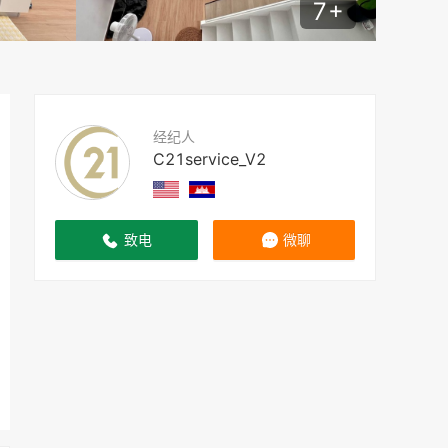
7
+
经纪人
C21service_V2
致电
微聊