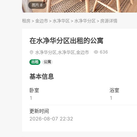
图片 8
租房
>
金边市
>
水净华区
>
水净华分区
>
房源详情
在水净华分区出租的公寓
636
水净华分区,水净华区,金边市
出租
公寓
基本信息
卧室
浴室
1
1
更新时间
2026-08-07 22:32