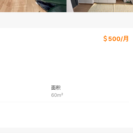
＄
500
/
月
面积
60
m²