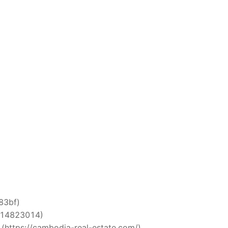
i83bf)
5514823014)
 (https://cambodia-real-estate.com/)