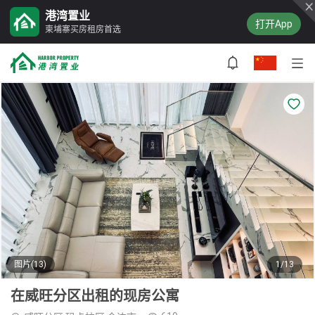
港湾置业
打开App
柬埔寨买房租房首选
图片(13)
1/13
在威旺分区出租的现房公寓