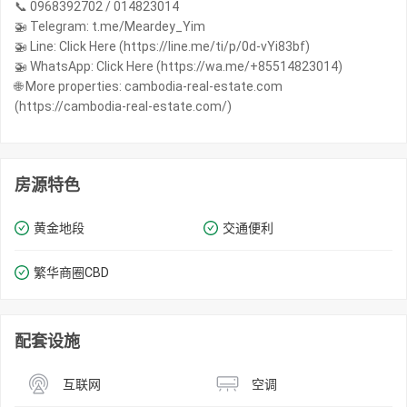
📞 0968392702 / 014823014
🚁 Telegram: t.me/Meardey_Yim
🚁 Line: Click Here (https://line.me/ti/p/0d-vYi83bf)
🚁 WhatsApp: Click Here (https://wa.me/+85514823014)
🌐 More properties: cambodia-real-estate.com
(https://cambodia-real-estate.com/)
房源特色
黄金地段
交通便利
繁华商圈​​CBD
配套设施
互联网
空调