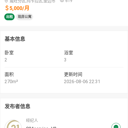
619
威旺分区,玛卡拉区,金边市
＄
5,000
/
月
出租
现房公寓
基本信息
卧室
浴室
2
3
面积
更新时间
270
m²
2026-08-06 22:31
发布者信息
经纪人