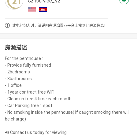
C21service_V2
致电经纪人时，请说明在港湾置业平台上找到此房源信息！
房源描述
For the penthouse :
- Provide fully furnished
- 2bedrooms
- 3bathrooms
- 1 office
- 1year contract free WiFi
- Clean up free 4 time each month
- Car Parking free 1 spot
- No smoking inside the penthouse( if caught smoking there will
be charge)
📲 Contact us today for viewing!