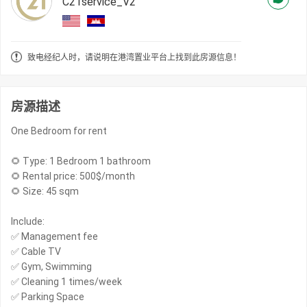
C21service_V2
致电经纪人时，请说明在港湾置业平台上找到此房源信息！
房源描述
One Bedroom for rent
🌻 Type: 1 Bedroom 1 bathroom
🌻 Rental price: 500$/month
🌻 Size: 45 sqm
Include:
✅ Management fee
✅ Cable TV
✅ Gym, Swimming
✅ Cleaning 1 times/week
✅ Parking Space