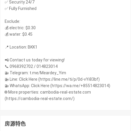
✅ Security 24/7
✅ Fully Furnished
Exclude:
💰 electric: $0.30
💰 water: $0.45
📍 Location: BKK1
📲 Contact us today for viewing!
📞 0968392702 / 014823014
🚁 Telegram: t.me/Meardey_Yim
🚁 Line: Click Here (https://line.me/ti/p/0d-vYi83bf)
🚁 WhatsApp: Click Here (https://wa.me/+85514823014)
🌐 More properties: cambodia-real-estate.com
(https://cambodia-real-estate.com/)
房源特色