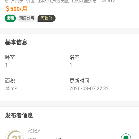
612
万景岗1分区（BKK1),万景岗区（BKK),金边市
＄
500
/
月
出租
现房公寓
可议价
基本信息
卧室
浴室
1
1
面积
更新时间
45
m²
2026-08-07 22:32
发布者信息
经纪人