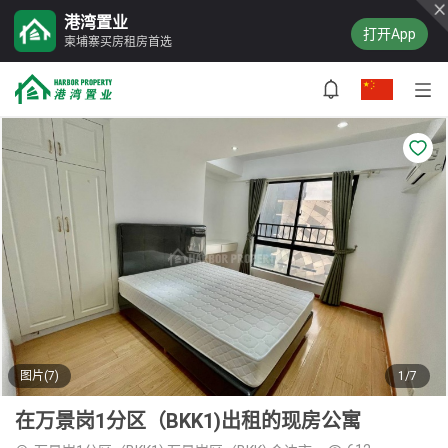
港湾置业
打开App
柬埔寨买房租房首选
图片(7)
1/7
在万景岗1分区（BKK1)出租的现房公寓