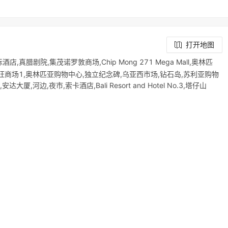
打开地图
,真腊剧院,集茂诺罗敦商场,Chip Mong 271 Mega Mall,奥林匹
特酒店,永旺商场1,奥林匹亚购物中心,独立纪念碑,乌亚西市场,钻石岛,苏利亚购物
大厦,河边,夜市,索卡酒店,Bali Resort and Hotel No.3,塔仔山