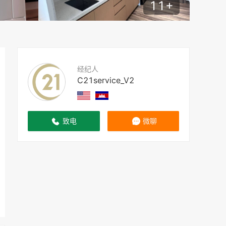
11
+
经纪人
C21service_V2
致电
微聊