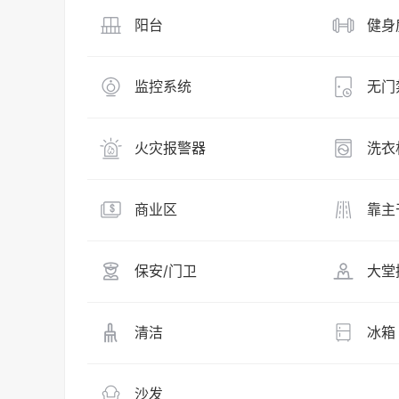
阳台
健身
监控系统
无门
火灾报警器
洗衣
商业区
靠主
保安/门卫
大堂
清洁
冰箱
沙发