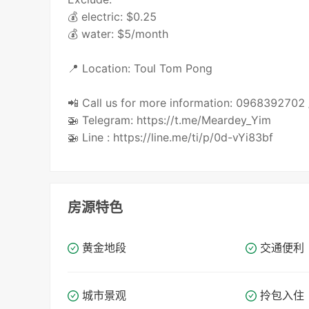
💰 electric: $0.25
💰 water: $5/month
📍 Location: Toul Tom Pong
📲 Call us for more information: 096839270
🚁 Telegram: https://t.me/Meardey_Yim
🚁 Line : https://line.me/ti/p/0d-vYi83bf
房源特色
黄金地段
交通便利
城市景观
拎包入住