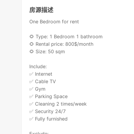
房源描述
One Bedroom for rent
🌻 Type: 1 Bedroom 1 bathroom
🌻 Rental price: 800$/month
🌻 Size: 50 sqm
Include:
✅ Internet
✅ Cable TV
✅ Gym
✅ Parking Space
✅ Cleaning 2 times/week
✅ Security 24/7
✅ Fully furnished
Exclude: